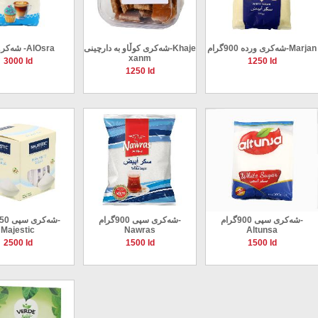
شەکری وردە 900گرام-Marjan
شەکری کوڵاو بە دارچینی-Khaje
شەکر2کیلۆ -AlOsra
xanm
3000 Id
1250 Id
1250 Id
شەکری سپى 900گرام-
شەکری سپی 900گرام-
Majestic
Nawras
Altunsa
2500 Id
1500 Id
1500 Id