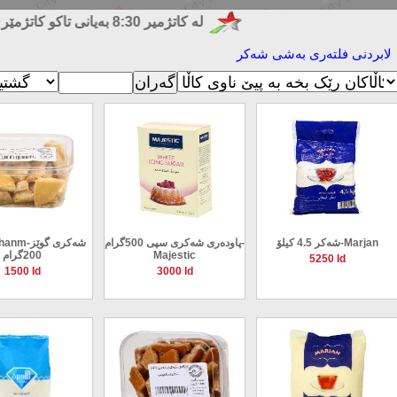
لە کاتژمیر 8:30 بەیانی تاکو کاتژمێر 8:30 شەو داوکاریەکانتان وەردەگرین
ابردنی فلته‌ری به‌شی شەکر
شەکر 4.5 کیلۆ-Marjan
پاودەری شەکری سپی 500گرام-
haje Khanm
Majestic
200گرام
5250 Id
1500 Id
3000 Id