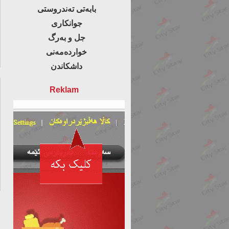
بابەتی تەندروستی
جوانکاری
جل و بەرگ
خواردەمەنی
داشکاندن
Reklam