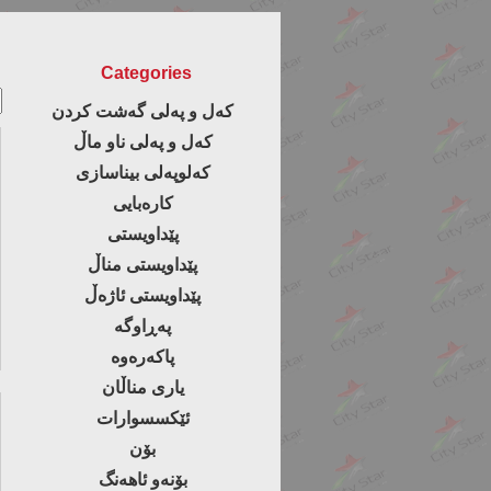
ل
Categories
کەل و پەلی گەشت کردن
کەل و پەلی ناو ماڵ
کەلوپەلی بیناسازی
کارەبایی
پێداویستی
پێداویستی مناڵ
پێداویستی ئاژەڵ
پەڕاوگە
پاکەرەوە
یاری مناڵان
ئێکسسوارات
بۆن
بۆنەو ئاهەنگ