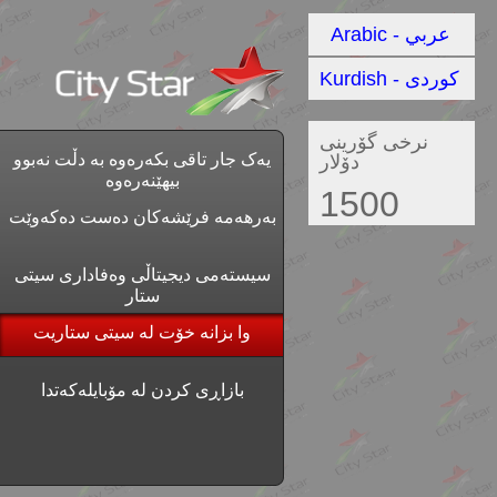
Arabic - عربي
Kurdish - کوردی
نرخی گۆرینی
یەک جار تاقی بکەرەوە بە دڵت نەبوو
دۆلار
بیهێنەرەوە
1500
بەرهەمە فرێشەکان دەست دەکەوێت
سیستەمی دیجیتاڵی وەفاداری سیتی
ستار
وا بزانە خۆت لە سیتی ستاریت
بازاڕی کردن لە مۆبایلەکەتدا