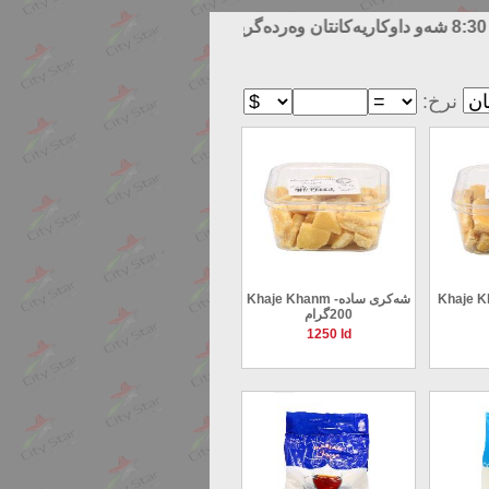
سیتی ستار ئۆنلاین نوێترین
:نرخ
K-شەکری گوێز
Khaje Khanm -شەکری سادە
200گرام
1250 Id