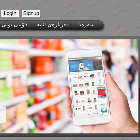
سەرەتا
فۆنتی یونی 