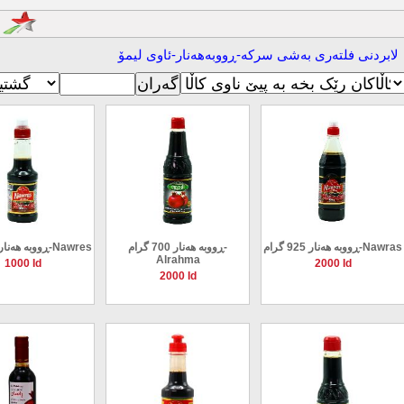
لە کاتژمیر 8:30 ب
ابردنی فلته‌ری به‌شی سرکە-ڕووبەهەنار-ئاوی لیمۆ
ڕووبە هەنار 925 گرام-Nawras
ڕووبە هەنار 700 گرام-
ڕووبە هەنار 350 گرام-Nawres
Alrahma
1000 Id
2000 Id
2000 Id