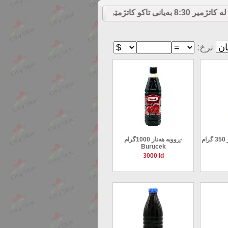
ەیانی تاکو کاتژمێر 8:30 شەو داوکاریەکانتان وەردەگرین
:نرخ
ڕووبە هەنار 1000گرام-
Burucek
3000 Id