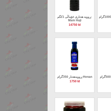
ڕووبە هەناری خۆماڵی 1کگم-
Mam Haji
14750 Id
ڕووبەهەنار 350گرام-Henan
1750 Id