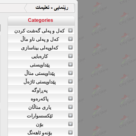
ل
Categories
کەل و پەلی گەشت کردن
کەل و پەلی ناو ماڵ
کەلوپەلی بیناسازی
کارەبایی
پێداویستی
پێداویستی مناڵ
پێداویستی ئاژەڵ
پەڕاوگە
پاکەرەوە
یاری مناڵان
ئێکسسوارات
بۆن
بۆنەو ئاهەنگ