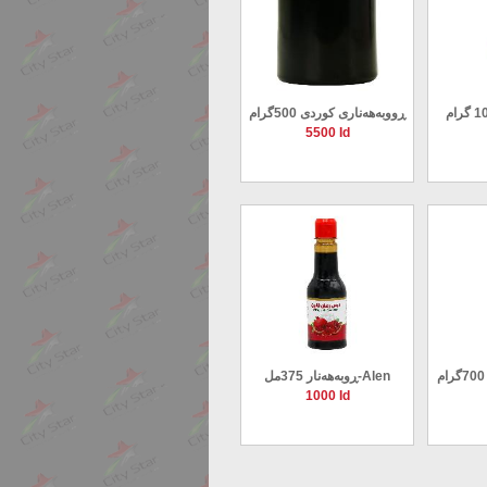
ڕووبەهەناری کوردی 500گرام
5500 Id
ڕوبەهەنار 375مل-Alen
1000 Id