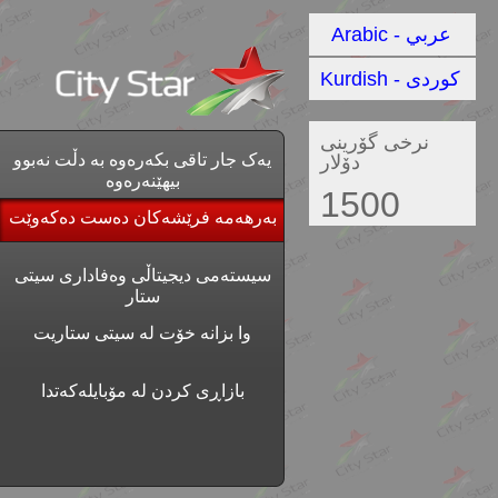
Arabic - عربي
Kurdish - کوردی
نرخی گۆرینی
یەک جار تاقی بکەرەوە بە دڵت نەبوو
دۆلار
بیهێنەرەوە
1500
بەرهەمە فرێشەکان دەست دەکەوێت
سیستەمی دیجیتاڵی وەفاداری سیتی
ستار
وا بزانە خۆت لە سیتی ستاریت
بازاڕی کردن لە مۆبایلەکەتدا