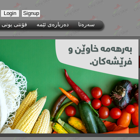
سەرەتا
فۆنتی یونی 