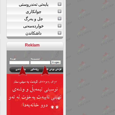
بابەتی تەندروستی
جوانکاری
جل و بەرگ
خواردەمەنی
داشکاندن
Reklam